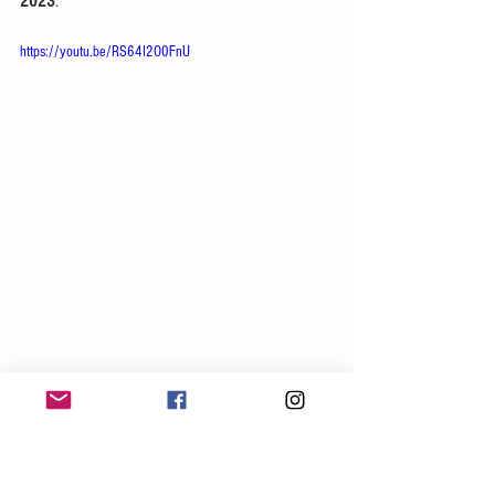
2023
.
https://youtu.be/RS64I2O0FnU