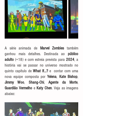
A série animada de 
Marvel Zombies
 também 
ganhou mais detalhes. Destinada ao 
público 
adulto
 (+18) e com estreia prevista para
 2024
, a 
história vai se passar no universo mostrado no 
quinto capítulo de 
What If…?
 e  contar com uma 
nova equipe composta por 
Yelena
, 
Kate Bishop
, 
Jimmy Woo
, 
Shang-Chi
, 
Agente da Morte
, 
Guardião Vermelho
 e 
Katy Chen
. Veja as imagens 
abaixo: