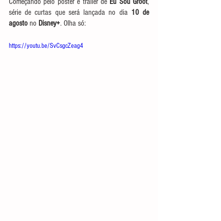
Começando pelo pôster e trailer de 
Eu Sou Groot
, 
série de curtas que será lançada no dia 
10 de 
agosto
 no 
Disney+
. Olha só:
https://youtu.be/SvCsgcZeag4