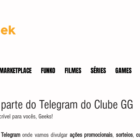
MARKETPLACE
FUNKO
FILMES
SÉRIES
GAMES
 parte do Telegram do Clube GG
rível para vocês, Geeks! 
 
Telegram
 onde vamos divulgar 
ações promocionais
, 
sorteios
, 
c