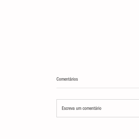
Comentários
Escreva um comentário
Tudo o que você precisa saber sobre o
Clube GG