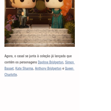
Agora, o casal se junta à coleção já lançada que 
contém os personagens 
Daphne Bridgerton
, 
Simon 
Basset
, 
Kate Sharma
, 
Anthony Bridgerton
 e 
Queen 
Charlotte
.