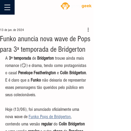
Blog
13 de jun. de 2024
Funko anuncia nova wave de Pops
para 3ª temporada de Bridgerton
A 
3ª temporada
 de 
Bridgerton
 trouxe ainda mais 
romance (😏) e drama, tendo como protagonistas 
o casal 
Penelope Featherington
 e 
Colin Bridgerton
. 
E é claro que a 
Funko
 não deixaria de representar 
esses personagens tão queridos pelo público em 
seus colecionáveis. 
Hoje (13/06), foi anunciado oficialmente uma 
nova wave de 
Funko Pops de Bridgerton
, 
contendo uma versão 
regular
 do 
Colin Bridgerton