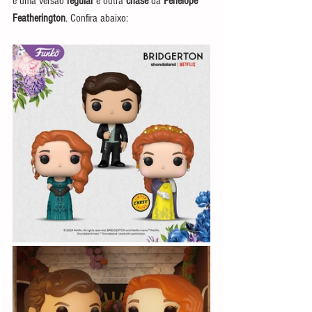
e uma versão 
regular
 e outra 
chase
 da 
Penelope 
Featherington
. Confira abaixo: 