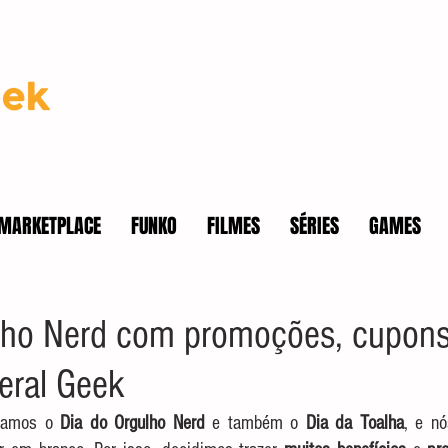
MARKETPLACE
FUNKO
FILMES
SÉRIES
GAMES
lho Nerd com promoções, cupons
Geral Geek
ramos o 
Dia do Orgulho Nerd
 e também o 
Dia da Toalha
, e n