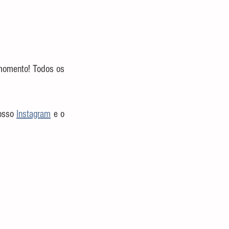
 por mais um tempinho, esse é o seu momento! Todos os 
osso 
Instagram
 e o 