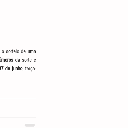
 para o sorteio de uma 
úmeros
 da sorte e 
07 de junho
, terça-