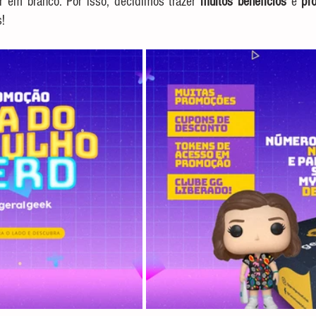
r em branco. Por isso, decidimos trazer 
muitos benefícios
 e 
pr
! 