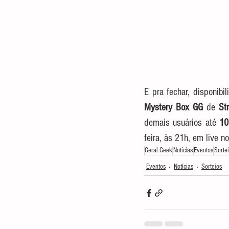
E pra fechar, disponibi
Mystery Box GG
 de 
St
demais usuários até 
10
feira, às 21h, em live no
Geral Geek
Notícias
Eventos
Sorte
Eventos
Notícias
Sorteios