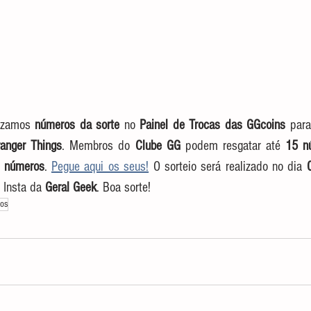
lizamos 
números da sorte
 no 
Painel de Trocas das GGcoins
ranger Things
. Membros do 
Clube GG
 podem resgatar até 
15 n
 números
. 
Pegue aqui os seus!
 O sorteio será realizado no dia 
 Insta da 
Geral Geek
. Boa sorte!
ios