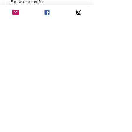
Onde acompanhar as coleções de
Escreva um comentário
Funko POP?
Fale conosco
contato@geralgeek.com.br
Siga-nos