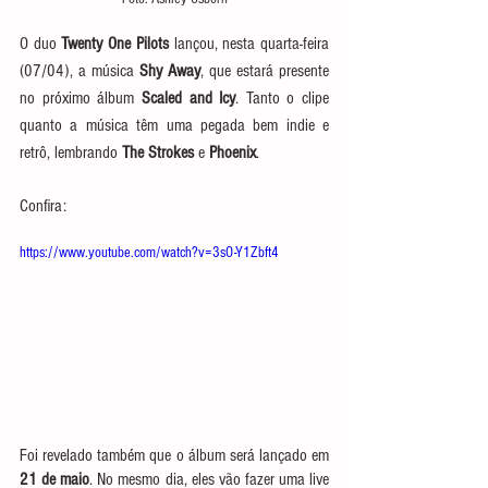
O duo 
Twenty One Pilots
 lançou, nesta quarta-feira 
(07/04), a música 
Shy Away
, que estará presente 
no próximo álbum 
Scaled and Icy
. Tanto o clipe 
quanto a música têm uma pegada bem indie e 
retrô, lembrando 
The Strokes
 e 
Phoenix
. 
Confira:
https://www.youtube.com/watch?v=3sO-Y1Zbft4
Foi revelado também que o álbum será lançado em 
21 de maio
. No mesmo dia, eles vão fazer uma live 