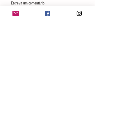
Escreva um comentário
Billie Eilish lança clipe de “Your Power”, lead
single de seu novo álbum
Fale conosco
contato@geralgeek.com.br
Siga-nos