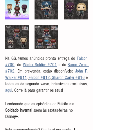
Na GG, temos anúncios pronta entrega do 
Falcon 
#700
, do 
Winter Soldier #701
 e do 
Baron Zemo 
#702
. Em pré-venda, estão disponíveis: 
John F. 
Walker #811
, 
Falcon #812
, 
Sharon Carter #816
 e 
todos os da segunda wave, inclusive os exclusivos, 
aqui
. Corre lá para garantir os seus! 
Lembrando que os episódios de 
Falcão e o 
Soldado Invernal
 saem às sextas-feiras no 
Disney+
. 
Está acompanhando? Conta aí pra gente. ⬇️