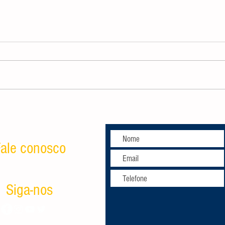
Hogwarts Legacy: confira detalhes
sobre o jogo, gameplay e previsão de
lançamento
ale conosco
tato@geralgeek.com.br
Siga-nos