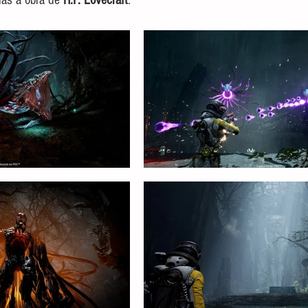
cias à obra de 
H.P. Lovecraft
. 