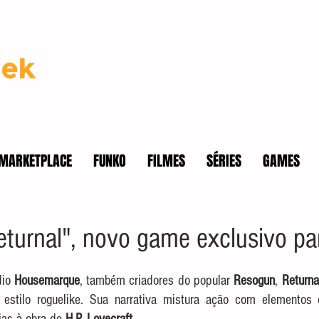
MARKETPLACE
FUNKO
FILMES
SÉRIES
GAMES
turnal", novo game exclusivo p
io 
Housemarque
, também criadores do popular 
Resogun
, 
Returna
estilo roguelike. Sua narrativa mistura ação com elementos d