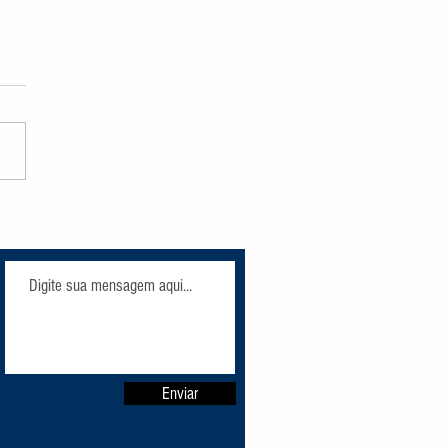
k Friday GG está chegando!
Enviar