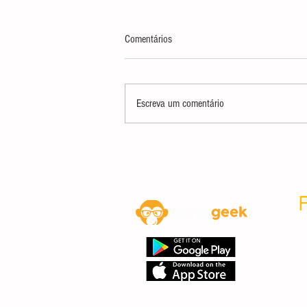
Comentários
Escreva um comentário
[Black Friday GG] É promoção atrás de
promoção!
F
con