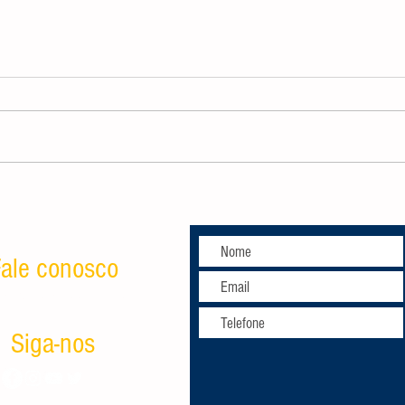
A Blac
O que você precisa saber sobre a
Black Friday GG
ale conosco
tato@geralgeek.com.br
Siga-nos