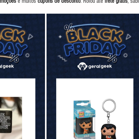
omoções
 e muitos 
cupons de desconto
. Rolou até 
frete grátis
, sab