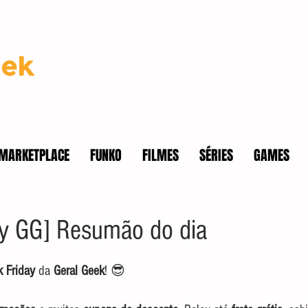
MARKETPLACE
FUNKO
FILMES
SÉRIES
GAMES
ay GG] Resumão do dia
k Friday 
da 
Geral Geek
! 😎