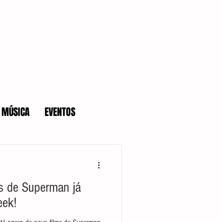
MÚSICA
EVENTOS
s de Superman já
eek!