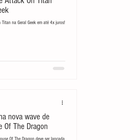
 Attack On Titan
eek
Titan na Geral Geek em até 4x juros!
na nova wave de
e Of The Dragon
ouse Of The Dragon deve ser lançada